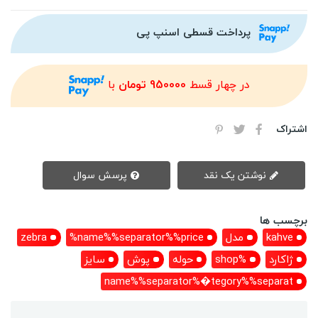
پرداخت قسطی اسنپ پی
در چهار قسط
950000 تومان
با
اشتراک
نوشتن یک نقد
پرسش سوال
برچسب ها
kahve
مدل
name%%separator%%price%
zebra
ژاکارد
%shop
حوله
پوش
سایز
name%%separator%�tegory%%separat