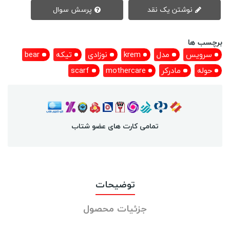
نوشتن یک نقد
پرسش سوال
برچسب ها
سرویس
مدل
krem
نوزادی
تیکه
bear
حوله
مادرکر
mothercare
scarf
تمامی کارت های عضو شتاب
توضیحات
جزئیات محصول