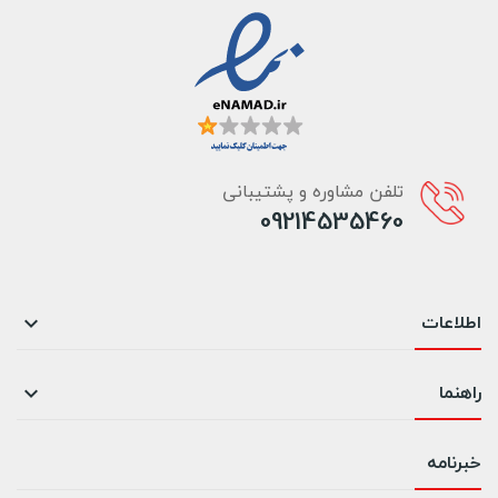
تلفن مشاوره و پشتیبانی
09214535460
اطلاعات

راهنما

خبرنامه