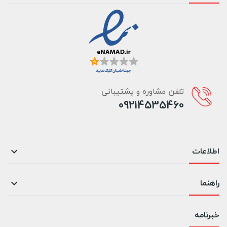
تلفن مشاوره و پشتیبانی
09214535460
اطلاعات

راهنما

خبرنامه