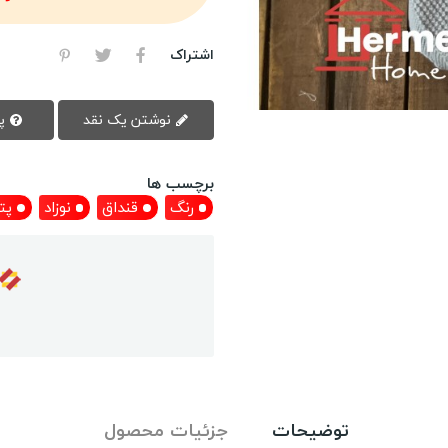
اشتراک
نوشتن یک نقد
پرسش سوال
برچسب ها
رنگ
قنداق
نوزاد
پت
توضیحات
جزئیات محصول