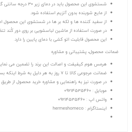
شستشوی این محصول باید در دمای زیر 30 درجه سانتی گراد صورت گیرد.
از مایع شوینده بدون آنزیم استفاده شود.
از سفید کننده ها و لکه بر ها در شستشوی این محصول اصل
در صورت استفاده از ماشین لباسشویی بر روی دور کُند تنظی
این محصول قابلیت اتو کشی با دمای پایین را دارد.
ضمانت محصول، پشتیبانی و مشاوره
هرمس هوم کیفیفت و اصالت این برند را تضمین می نماید
ضمانت مرجوعی کالا تا 7 روز به هر دلیل به شرط اینکه بسته بندی اصلی کالا آسیب نبیند و از محتویات آن استفاده نشده باشد.
در صورت نیز به راهنمایی و مشاوره خرید محصول از طریق راه
موبایل : 09214535460
واتس اپ : 09214535460
اینستاگرام : hermeshomeco