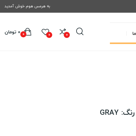
به هرمس هوم خوش آمدید
0 تومان
ا
0
0
0
: GRAY