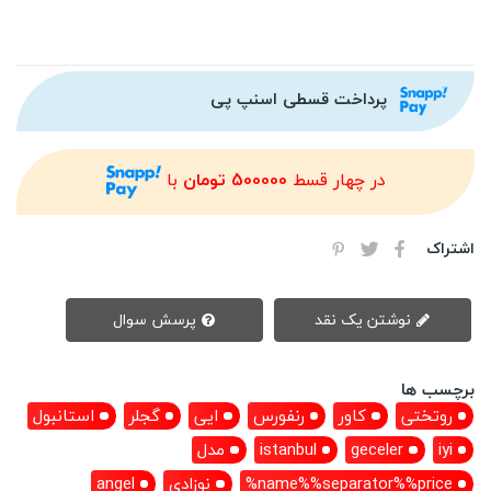
پرداخت قسطی اسنپ پی
در چهار قسط
500000 تومان
با
اشتراک
نوشتن یک نقد
پرسش سوال
برچسب ها
روتختی
کاور
رنفورس
ایی
گجلر
استانبول
iyi
geceler
istanbul
مدل
name%%separator%%price%
نوزادی
angel