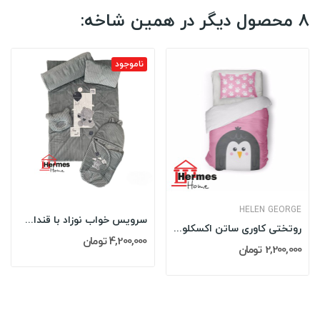
8 محصول دیگر در همین شاخه:
ناموجود
HELEN GEORGE
سرویس خواب نوزاد با قنداق گلدوزی مادرکر...
روتختی کاوری ساتن اکسکلوسیو نوزادی هلن جورج...
4,200,000 تومان
2,200,000 تومان