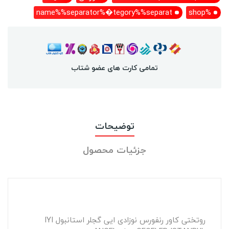
name%%separator%�tegory%%separat
%shop
تمامی کارت های عضو شتاب
توضیحات
جزئیات محصول
روتختی کاور رنفورس نوزادی ایی گجلر استانبول IYI