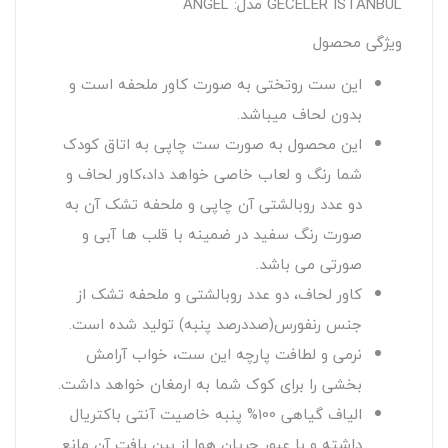
GECELER ISTANBUL مدل: ANGEL
ویژگی محصول
این ست روتختی به صورت کاور ملحفه است و
بدون لحاف میباشد.
این محصول به صورت ست چاپی به اتاق کودک
شما رنگ و لعاب خاصی خواهد داد،کاور لحاف و
دو عدد روبالشتی آن چاپی و ملحفه تشک آن به
صورت رنگ سفید در ضمینه با قلب ها آبی و
صورتی می باشد.
کاور لحاف، دو عدد روبالشتی و ملحفه تشک از
جنس رنفورس(صددرصد پنبه) تولید شده است.
نرمی و لطافت پارچه این ست، خواب آرامش
بخشی را برای کوک شما به ارمغان خواهد داشت.
الیاف گیاهی 100% پنبه خاصیت آنتی باکتریال
داشته و با عبور جریان هوا از بین بافت آن مانع