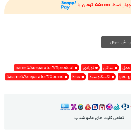
چهار قسط
550000 تومان
با
مدل
ساتن
نوزادی
name%%separator%%product
georg
اکسکلوسیو
kiss
name%%separator%%brand%
تمامی کارت های عضو شتاب