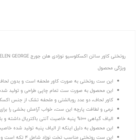
روتختی کاور ساتن اکسکلوسیو نوزادی هلن جورج HELEN GEORGE مدل: KISS ME MAVI
ویژگی محصول
این ست روتختی به صورت کاور ملحفه است و بدون لحاف
این محصول به صورت ست تمام چاپی طراحی و تولید شده، ر
کاور لحاف، دو عدد روبالشتی و ملحفه تشک از جنس اکسک
نرمی و لطافت پارچه این ست، خواب آرامش بخشی را برای
الیاف گیاهی 100% پنبه خاصیت آنتی باکتریال داشته و با عبور جریان هوا از بین بافت آن مانع تعریق بدن هنگام خواب می شود.
این محصول به دلیل اینکه از الیاف پنبه تولید شده خاصی
این ست روتختی مناسب تخت نوزاد شامل 4 تکه است و ملحفه تشک بدون کشدوزی و مناسب تشک 70×130 سانتی متر می باشد.