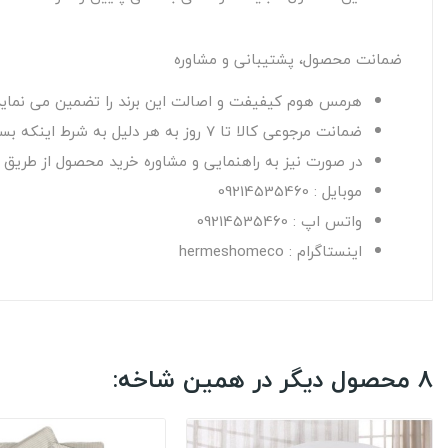
ضمانت محصول، پشتیبانی و مشاوره
هرمس هوم کیفیفت و اصالت این برند را تضمین می نماید
ضمانت مرجوعی کالا تا 7 روز به هر دلیل به شرط اینکه بسته بندی اصلی کالا آسیب نبیند و از محتویات آن استفاده نشده باشد.
در صورت نیز به راهنمایی و مشاوره خرید محصول از طریق راه
موبایل : 09214535460
واتس اپ : 09214535460
اینستاگرام : hermeshomeco
8 محصول دیگر در همین شاخه: