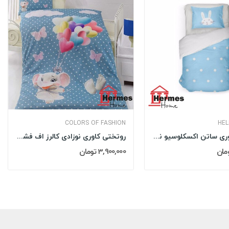
COLORS OF FASHION
HEL
روتختی کاوری ساتن اکسکلوسیو نوزادی هلن جورج...
روتختی کاوری نوزادی کالرز اف فشن COLORS OF...
3,900,000 تومان