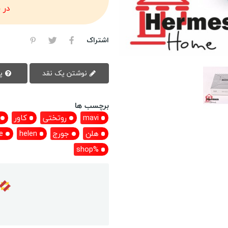
در 
اشتراک
نوشتن یک نقد
پرسش سوال
برچسب ها
mavi
روتختی
کاور
هلن
جورج
helen
e
%shop