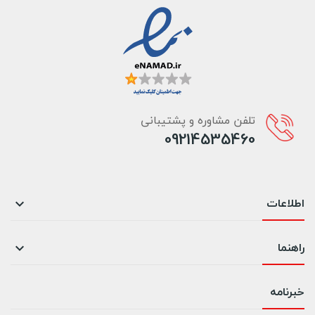
تلفن مشاوره و پشتیبانی
09214535460
اطلاعات

راهنما

خبرنامه