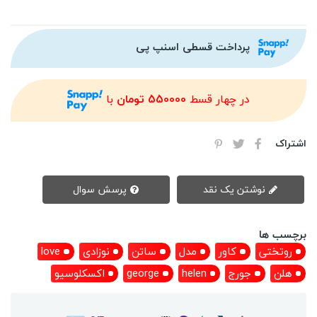
پرداخت قسطی اسنپ پی
در چهار قسط
550000 تومان
با
اشتراک
نوشتن یک نقد
پرسش سوال
برچسب ها
روتختی
کاور
مدل
ساتن
نوزادی
love
هلن
جورج
helen
george
اکسکلوسیو