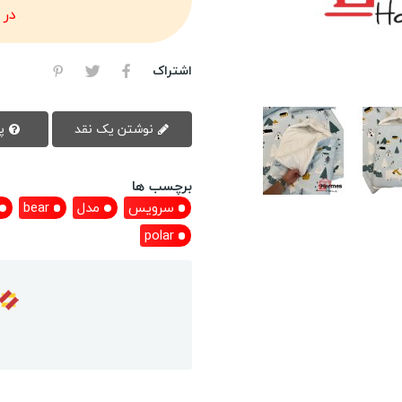
در 
اشتراک
نوشتن یک نقد
پرسش سوال
برچسب ها
سرویس
مدل
bear
polar