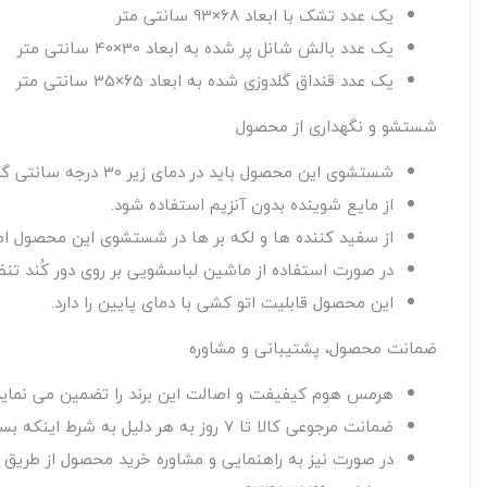
یک عدد تشک با ابعاد 68×93 سانتی متر
یک عدد بالش شانل پر شده به ابعاد 30×40 سانتی متر
یک عدد قنداق گلدوزی شده به ابعاد 65×35 سانتی متر
شستشو و نگهداری از محصول
شستشوی این محصول باید در دمای زیر 30 درجه سانتی گراد صورت گیرد.
از مایع شوینده بدون آنزیم استفاده شود.
از سفید کننده ها و لکه بر ها در شستشوی این محصول اصل
در صورت استفاده از ماشین لباسشویی بر روی دور کُند تن
این محصول قابلیت اتو کشی با دمای پایین را دارد.
ضمانت محصول، پشتیبانی و مشاوره
هرمس هوم کیفیفت و اصالت این برند را تضمین می نماید
ضمانت مرجوعی کالا تا 7 روز به هر دلیل به شرط اینکه بسته بندی اصلی کالا آسیب نبیند و از محتویات آن استفاده نشده باشد.
در صورت نیز به راهنمایی و مشاوره خرید محصول از طریق راه