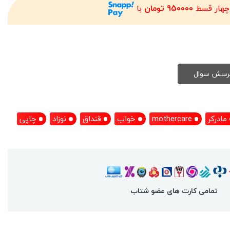
چهار قسط
950000 تومان
با
مادرکر
mothercare
خواب
قنداق
نوزاد
چاپی
تمامی کارت های عضو شتاب