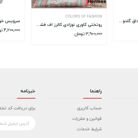
COLORS OF FASHION
سرویس خواب نوزاد با قنداق گلدوزی مادرکر...
روتختی کاوری نوزادی کالرز اف فشن COLORS OF...
4,200,000 تومان
3,900,000 تومان
راهنما
خبرنامه
حساب کاربری
برای دریافت کد تخف
قوانین و مقررات
شرایط خدمات