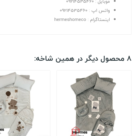
موبایل : 09214535460
واتس اپ : 09214535460
اینستاگرام : hermeshomeco
8 محصول دیگر در همین شاخه: