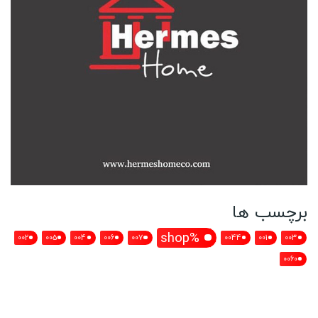
برچسب ها
%shop
002
005
004
006
007
0044
001
003
0060