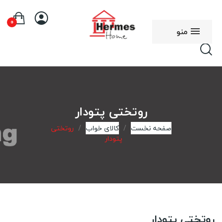
0
منو
روتختی پتودار
صفحه نخست
کالای خواب
روتختی
پتودار
روتختی پتودار