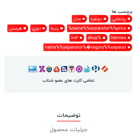
برچسب ها
روتختی
دونفره
مدل
name%%separator%%price%
پنبه
دوزی
هرمس
003
%shop
hermes
name%%separator%�tegory%%separat
تمامی کارت های عضو شتاب
توضیحات
جزئیات محصول