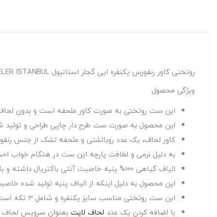
روتختی کاور رنفورس یکنفره ایی گجلر استانبول IYI GECELER ISTANBUL مدل: KAREN MAVI
ویژگی محصول
این ست روتختی به صورت کاور ملحفه است و بدون لحاف
این محصول به صورت ست طرح دار چاپی طراحی و تولید شده
کاور لحاف، یک عدد روبالشتی و ملحفه تشک از جنس رنفو
به دلیل نرمی و لطافت پارچه این ست در هنگام خواب 
الیاف گیاهی 100% پنبه خاصیت آنتی باکتریال داشته و با عبور جریان هوا از بین بافت آن مانع تعریق بدن هنگام خواب می شود.
این محصول به دلیل اینکه از الیاف پنبه تولید شده خاصی
این ست روتختی مناسب سایز یکنفره و شامل 3 تکه است و ملحفه تشک بدون کشدوزی و مناسب تشک های عرض 90 و 120سانتی متر می باشد.
با اضافه کردن یک عدد
لحاف لایت
بعنوان سرویس لحاف ق