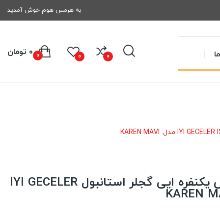
به هرمس هوم خوش آمدید
0 تومان
ا
0
0
0
روتختی کاوری رنفورس یکنفره ایی گجلر استانبول IYI GECELER