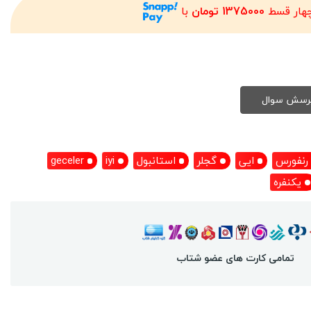
چهار قسط
1375000 تومان
با
رنفورس
ایی
گجلر
استانبول
iyi
geceler
یکنفره
تمامی کارت های عضو شتاب