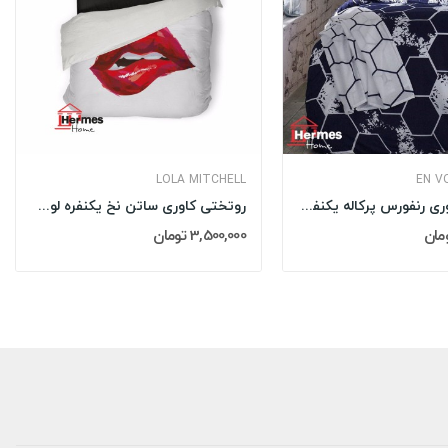
LOLA MITCHELL
EN V
روتختی کاوری رنفورس پرکاله یکنفره ان ووگ EN...
روتختی کاوری ساتن نخ یکنفره لولا میچل LOLA...
3,500,000 تومان