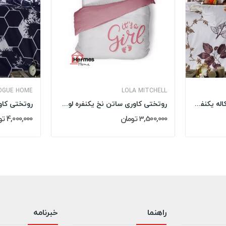
OGUE HOME
LOLA MITCHELL
روتختی کاوری رنفورس پرکاله یکنفره ان ووگ EN...
روتختی کاوری ساتن نخ یکنفره لولا میچل LOLA...
3,500,000 تومان
4,000,000 تومان
راهنما
خبرنامه