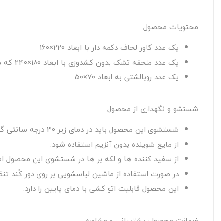
محتویات محصول
یک عدد کاور لحاف دکمه دار با ابعاد 220×160
یک عدد ملحفه تشک بدون کشدوزی با ابعاد 180×240 که مناسب تشک های عرض 90 و 120سانتی متر با ارتفاع 30 سانتی متر
یک عدد روبالشتی به ابعاد 70×50
شستشو و نگهداری از محصول
شستشوی این محصول باید در دمای زیر 30 درجه سانتی گراد صورت گیرد.
از مایع شوینده بدون آنزیم استفاده شود.
از سفید کننده ها و لکه بر ها در شستشوی این محصول اصل
در صورت استفاده از ماشین لباسشویی بر روی دور کُند تنظی
این محصول قابلیت اتو کشی با دمای پایین را دارد.
ضمانت محصول، پشتیبانی و مشاوره