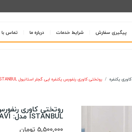
پیگیری سفارش
شرایط خدمات
درباره ما
تماس با م
اوری یکنفره
روتختی کاوری رنفورس یکنفره ایی گجلر استانبول IYI GECELER ISTANBUL مدل: KAREN MAVI
ISTANBUL مدل: KAREN MAVI
5,500,000 تومان