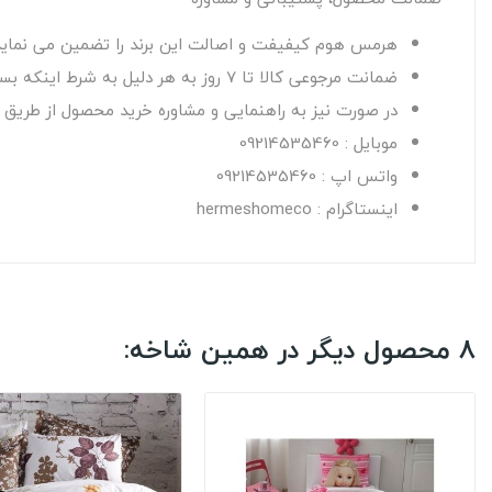
هرمس هوم کیفیفت و اصالت این برند را تضمین می نماید
ضمانت مرجوعی کالا تا 7 روز به هر دلیل به شرط اینکه بسته بندی اصلی کالا آسیب نبیند و از محتویات آن استفاده نشده باشد.
در صورت نیز به راهنمایی و مشاوره خرید محصول از طریق راه
موبایل : 09214535460
واتس اپ : 09214535460
اینستاگرام : hermeshomeco
8 محصول دیگر در همین شاخه: