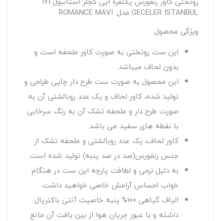
روتختی کاور رنفورس یکنفره ایی گجلر استانبول IYI
GECELER ISTANBUL مدل: ROMANCE MAVI
ویژگی محصول
این ست روتختی به صورت کاور ملحفه است و
بدون لحاف میباشد.
این محصول به صورت ست طرح دار چاپی طراحی و
تولید شده، کاور لحاف و یک عدد روبالشتی آن به
صورت طرح دار و ملحفه تشک آن به رنگ سرخابی
با نقطه های سفید می باشد.
کاور لحاف، یک عدد روبالشتی و ملحفه تشک از
جنس رنفورس(صد در صد پنبه) تولید شده است.
به دلیل نرمی و لطافت پارچه این ست در هنگام
خواب احساس آرامش خاصی خواهید داشت.
الیاف گیاهی 100% پنبه خاصیت آنتی باکتریال
داشته و با عبور جریان هوا از بین بافت آن مانع