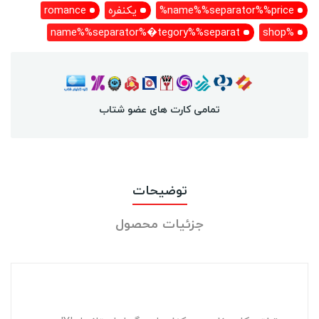
name%%separator%%price%
یکنفره
romance
name%%separator%�tegory%%separat
%shop
تمامی کارت های عضو شتاب
توضیحات
جزئیات محصول