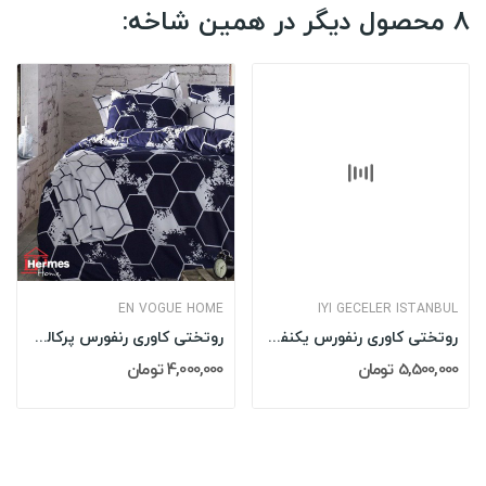
8 محصول دیگر در همین شاخه:
EN VOGUE HOME
IYI GECELER ISTANBUL
روتختی کاوری رنفورس یکنفره ایی گجلر استانبول...
روتختی کاوری رنفورس پرکاله یکنفره ان ووگ EN...
5,500,000 تومان
4,000,000 تومان