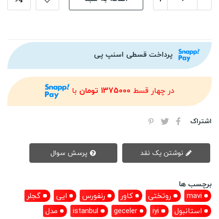
پرداخت قسطی اسنپ پی
در چهار قسط
1375000 تومان
با
اشتراک
نوشتن یک نقد
پرسش سوال
برچسب ها
mavi
روتختی
کاور
رنفورس
ایی
گجلر
استانبول
iyi
geceler
istanbul
مدل