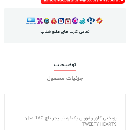
name%%separator%�tegory%%separat
تمامی کارت های عضو شتاب
توضیحات
جزئیات محصول
روتختی کاور رنفورس یکنفره تینیجر تاچ TAC مدل:
TWEETY HEARTS