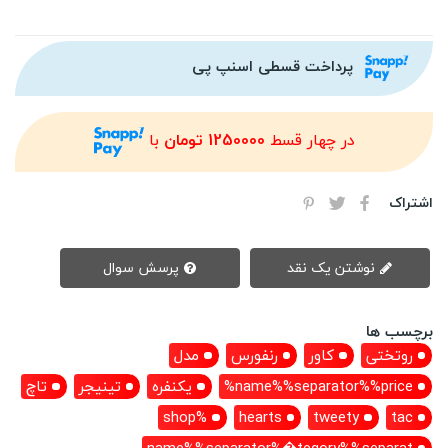
پرداخت قسطی اسنپ پی
در چهار قسط
1250000 تومان
با
اشتراک
نوشتن یک نقد
پرسش سوال
برچسب ها
روتختی
کاور
رنفورس
مدل
name%%separator%%price%
یکنفره
تینیجر
تاچ
%shop
hearts
tweety
tac