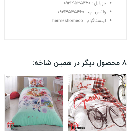
موبایل : 09214535460
واتس اپ : 09214535460
اینستاگرام : hermeshomeco
8 محصول دیگر در همین شاخه: