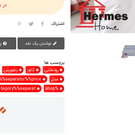
در 
اشتراک
نوشتن یک نقد
پرسش سوال
برچسب ها
روتختی
کاور
رنفورس
مدل
%separator%%price%
tegory%%separat
%shop