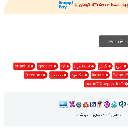
چهار قسط
1375000 تومان
با
ایی
گجلر
استانبول
iyi
geceler
istanbul
name%
kirmizi
یکنفره
تینیجر
freedom
name%%separator%�
تمامی کارت های عضو شتاب