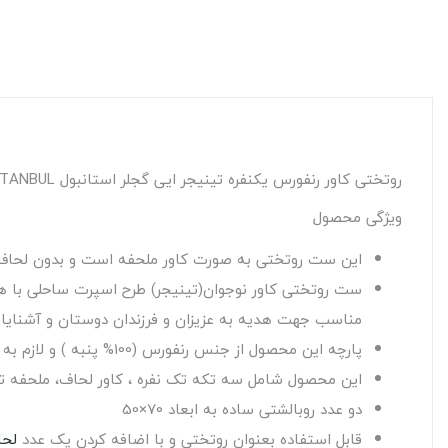
روتختی کاور رنفورس یکنفره تینیجر ایی گجلر استانبول IYI GECELER ISTANBUL مدل: FREEDOM KIRMIZI
ویژگی محصول
این ست روتختی به صورت کاور ملحفه است و بدون لحاف
ست روتختی کاور نوجوان(تینیجر) طرح اسپرت ساحلی با هارم
مناسب جهت هدیه به عزیزان و فرزندان دوستان و آشنایا
پارچه این محصول از جنس رنفورس (100% پنبه ) و لازم به ذکر است محصولات تولید شده توسط این برند از کنترل کیفیت بالا و طراحیهای خاص برخوردار می باشد.
این محصول شامل سه تکه تک نفره ، کاور لحاف، ملحفه تشک کشدوزی و مناسب تشک 
دو عدد روبالشتی ساده به ابعاد 70×50
قابل استفاده بعنوان روتختی و با اضافه کردن یک عدد
لحا