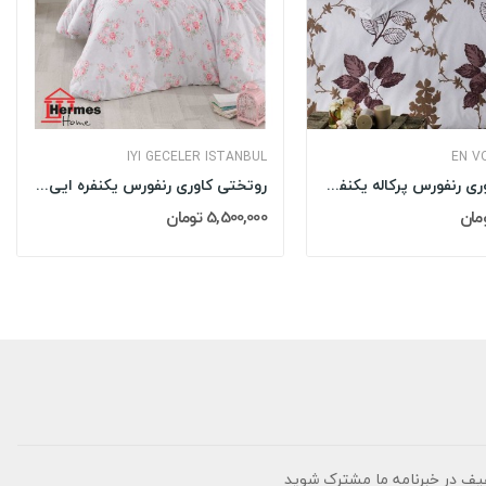
IYI GECELER ISTANBUL
EN V
روتختی کاوری رنفورس پرکاله یکنفره ان ووگ EN...
روتختی کاوری رنفورس یکنفره ایی گجلر استانبول...
5,500,000 تومان
یف در خبرنامه ما مشترک شوید