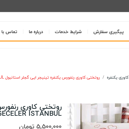
پیگیری سفارش
شرایط خدمات
درباره ما
تماس با م
اوری یکنفره
روتختی کاوری رنفورس یکنفره تینیجر ایی گجلر استانبول IYI GECELER ISTANBUL مدل: FREEDOM KIRMIZI
GECELER ISTANBUL مدل: REEDOM KIRMIZI
5,500,000 تومان