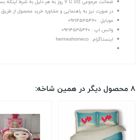
ضمانت مرجوعی کالا تا 7 روز به هر دلیل به شرط اینکه بسته بندی اصلی کالا آسیب نبیند و از محتویات آن استفاده نشده باشد.
در صورت نیز به راهنمایی و مشاوره خرید محصول از طریق راه
موبایل : 09214535460
واتس اپ : 09214535460
اینستاگرام : hermeshomeco
8 محصول دیگر در همین شاخه: