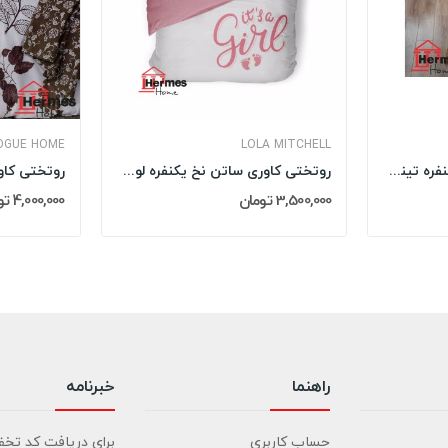
OGUE HOME
LOLA MITCHELL
روتختی کاوری رنفورس یکنفره تینیجر تاچ TAC مدل:...
روتختی کاوری ساتن نخ یکنفره لولا میچل LOLA...
3,500,000 تومان
4,000,000 تومان
راهنما
خبرنامه
حساب کاربری
برای دریافت کد تخف