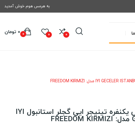
به هرمس هوم خوش آمدید
0 تومان
ا
0
0
0
روتختی کاوری رنفورس یکنفره تینیجر ایی گجلر استانبول IYI
F