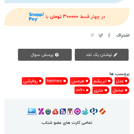
در چهار قسط
300000 تومان
با
اشتراک
نوشتن یک نقد
پرسش سوال
برچسب ها
مدل
ابریشم
هرمس
hermes
روفرشی
مخمل
متری
0060
تمامی کارت های عضو شتاب