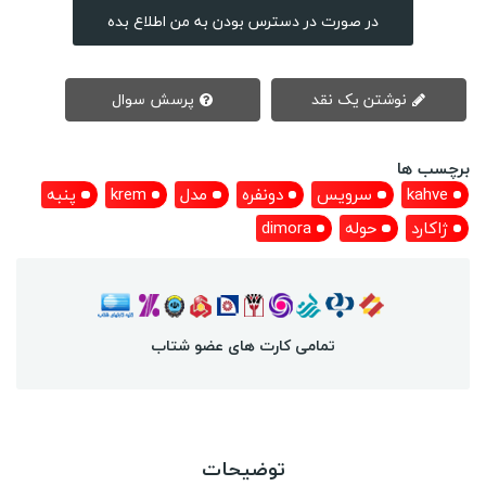
در صورت در دسترس بودن به من اطلاع بده
نوشتن یک نقد
پرسش سوال
برچسب ها
kahve
سرویس
دونفره
مدل
krem
پنبه
ژاکارد
حوله
dimora
تمامی کارت های عضو شتاب
توضیحات