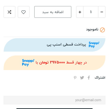
اضافه به سبد
ناموجود

پرداخت قسطی اسنپ پی
در چهار قسط
2975000 تومان
با
اشتراک