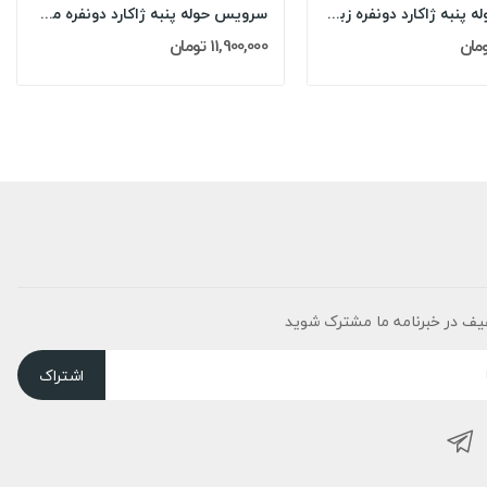
سرویس حوله پنبه ژاکارد دونفره زبرا مدل: (ZEBRA...
سرویس حوله پنبه ژاکارد دونفره مدل: DIMORA...
11,900,000 تومان
یف در خبرنامه ما مشترک شوید
اشتراک