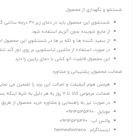
شستشو و نگهداری از محصول
شستشوی این محصول باید در دمای زیر 30 درجه سانتی گراد صورت گیرد.
از مایع شوینده بدون آنزیم استفاده شود.
از سفید کننده ها و لکه بر ها در شستشوی این محصول اصل
در صورت استفاده از ماشین لباسشویی بر روی دور کُند تنظی
این محصول قابلیت اتو کشی با دمای پایین را دارد.
ضمانت محصول، پشتیبانی و مشاوره
هرمس هوم کیفیفت و اصالت این برند را تضمین می نماید
ضمانت مرجوعی کالا تا 7 روز به هر دلیل به شرط اینکه بسته بندی اصلی کالا آسیب نبیند و از محتویات آن استفاده نشده باشد.
در صورت نیز به راهنمایی و مشاوره خرید محصول از طریق راه
موبایل : 09214535460
واتس اپ : 09214535460
اینستاگرام : hermeshomeco