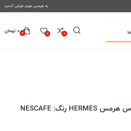
به هرمس هوم خوش آمدید
0 تومان
ا
0
0
0
H رنگ: NESCAFE