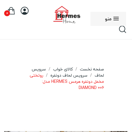
0
منو
صفحه نخست
کالای خواب
سرویس
لحاف
سرویس لحاف دونفره
روتختی
مخمل دونفره هرمس HERMES مدل:
DIAMOND 006