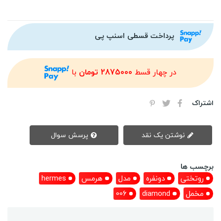
پرداخت قسطی اسنپ پی
در چهار قسط
2875000 تومان
با
اشتراک
نوشتن یک نقد
پرسش سوال
برچسب ها
روتختی
دونفره
مدل
هرمس
hermes
مخمل
diamond
006