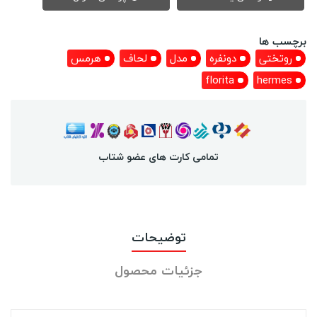
برچسب ها
روتختی
دونفره
مدل
لحاف
هرمس
florita
hermes
تمامی کارت های عضو شتاب
توضیحات
جزئیات محصول