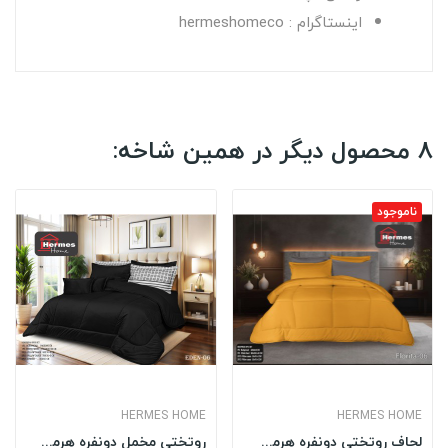
اینستاگرام : hermeshomeco
8 محصول دیگر در همین شاخه:
ناموجود
HERMES HOME
HERMES HOME
لحاف روتختی دونفره هرمس HERMES مدل: FLORITA 06
روتختی مخمل دونفره هرمس HERMES مدل: EDEN 006