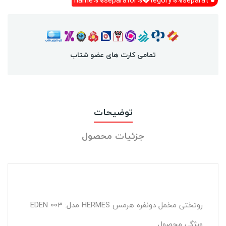
name%%separator%�tegory%%separat
تمامی کارت های عضو شتاب
توضیحات
جزئیات محصول
روتختی مخمل دونفره هرمس HERMES مدل: EDEN 003
ویژگی محصول