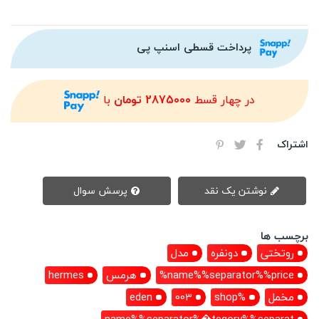
پرداخت قسطی اسنپ پی
در چهار قسط
2875000 تومان
با
اشتراک
نوشتن یک نقد
پرسش سوال
برچسب ها
روتختی
دونفره
مدل
name%%separator%%price%
هرمس
hermes
مخمل
%shop
003
eden