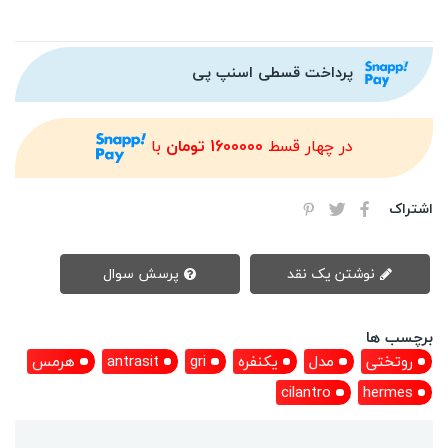
پرداخت قسطی اسنپ پی
در چهار قسط
1600000 تومان
با
اشتراک
نوشتن یک نقد
پرسش سوال
برچسب ها
روتختی
مدل
یکنفره
gri
antrasit
هرمس
cilantro
hermes