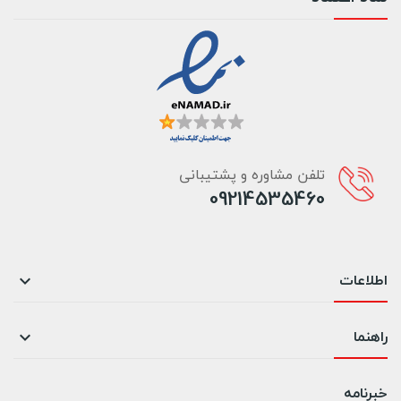
تلفن مشاوره و پشتیبانی
09214535460
اطلاعات

راهنما

خبرنامه