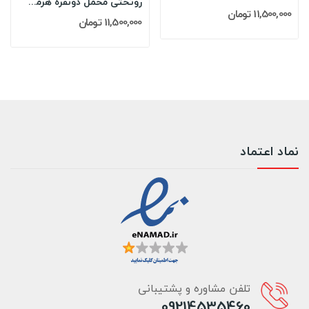
روتختی مخمل دونفره هرمس HERMES مدل: ELVIRA 003
11,500,000 تومان
11,500,000 تومان
نماد اعتماد
تلفن مشاوره و پشتیبانی
09214535460