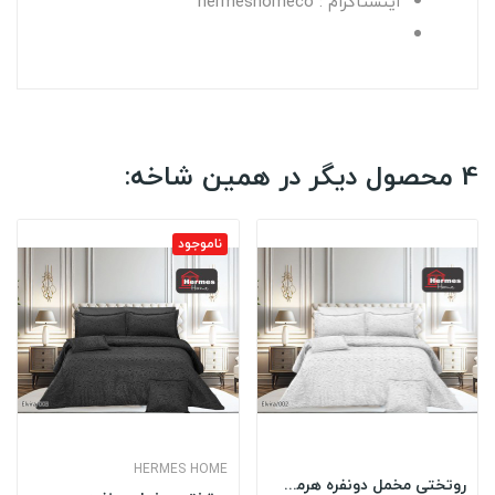
اینستاگرام : hermeshomeco
4 محصول دیگر در همین شاخه:
ناموجود
HERMES HOME
روتختی مخمل دونفره هرمس HERMES مدل: ELVIRA 002