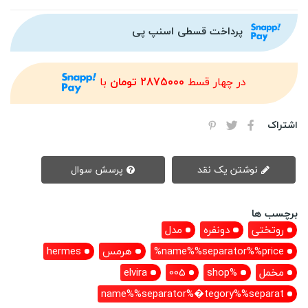
پرداخت قسطی اسنپ پی
در چهار قسط
2875000 تومان
با
اشتراک
نوشتن یک نقد
پرسش سوال
برچسب ها
روتختی
دونفره
مدل
name%%separator%%price%
هرمس
hermes
مخمل
%shop
005
elvira
name%%separator%�tegory%%separat