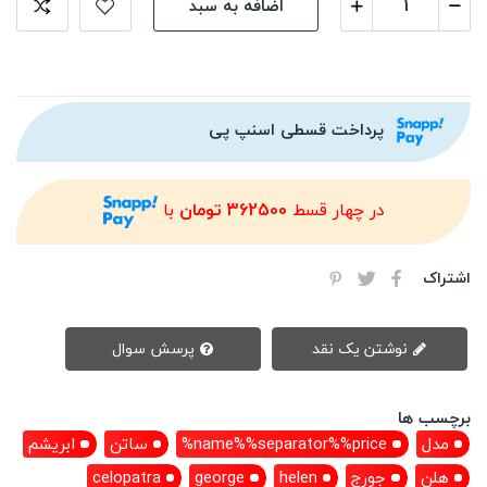
اضافه به سبد
پرداخت قسطی اسنپ پی
در چهار قسط
362500 تومان
با
اشتراک
نوشتن یک نقد
پرسش سوال
برچسب ها
مدل
name%%separator%%price%
ساتن
ابریشم
هلن
جورج
helen
george
celopatra