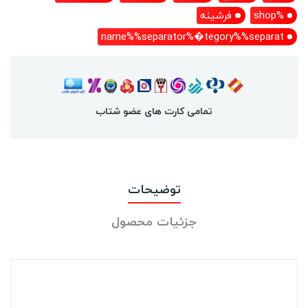
%shop
فرشینه
name%%separator%�tegory%%separat
تمامی کارت های عضو شتاب
توضیحات
جزئیات محصول