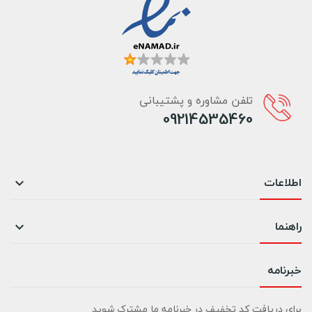
تلفن مشاوره و پشتیبانی
09214535460
اطلاعات

راهنما

خبرنامه
برای دریافت کد تخفیف در خبرنامه ما مشترک شوید