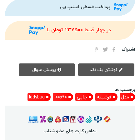
پرداخت قسطی اسنپ پی
در چهار قسط
237500 تومان
با
اشتراک
نوشتن یک نقد
پرسش سوال
برچسب ها
مدل
فرشینه
چاپی
100x60
ladybug
تمامی کارت های عضو شتاب