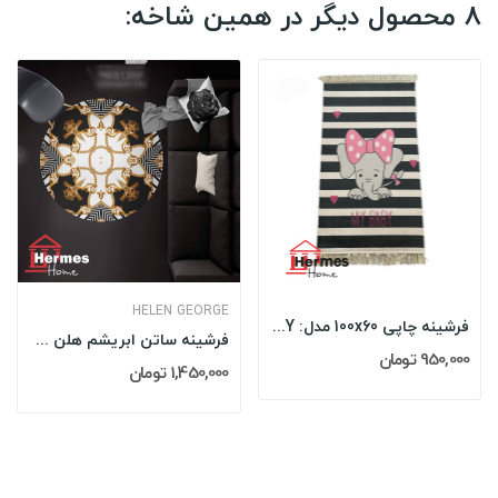
8 محصول دیگر در همین شاخه:
HELEN GEORGE
فرشینه چاپی 100x60 مدل: MY BABY
فرشینه ساتن ابریشم هلن جورج HELEN GEORGE مدل:...
950,000 تومان
1,450,000 تومان