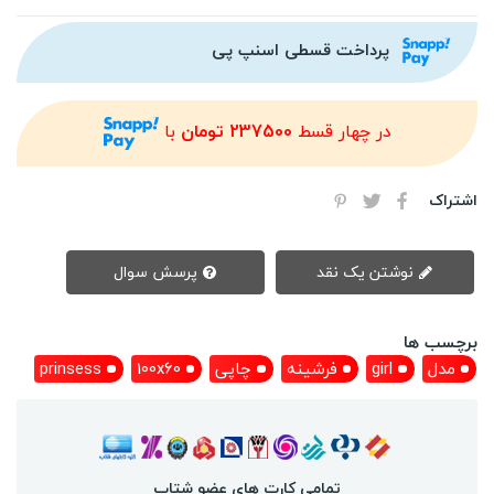
پرداخت قسطی اسنپ پی
در چهار قسط
237500 تومان
با
اشتراک
نوشتن یک نقد
پرسش سوال
برچسب ها
مدل
girl
فرشینه
چاپی
100x60
prinsess
تمامی کارت های عضو شتاب