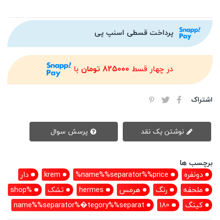
پرداخت قسطی اسنپ پی
در چهار قسط
825000 تومان
با
اشتراک
نوشتن یک نقد
پرسش سوال
برچسب ها
دونفره
name%%separator%%price%
krem
دار
ملحفه
رنگ
هرمس
hermes
تشک
%shop
کینگ
180
name%%separator%�tegory%%separat