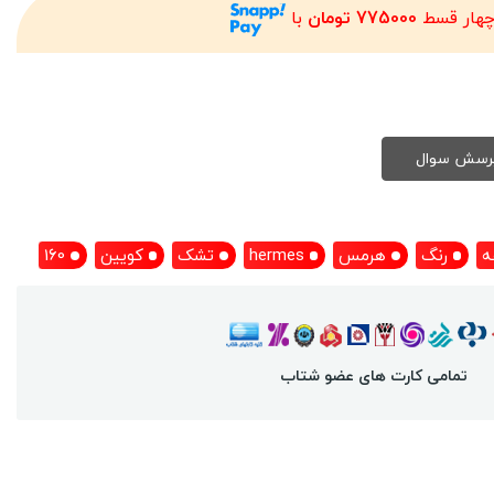
چهار قسط
775000 تومان
با
ه
رنگ
هرمس
hermes
تشک
کویین
160
تمامی کارت های عضو شتاب