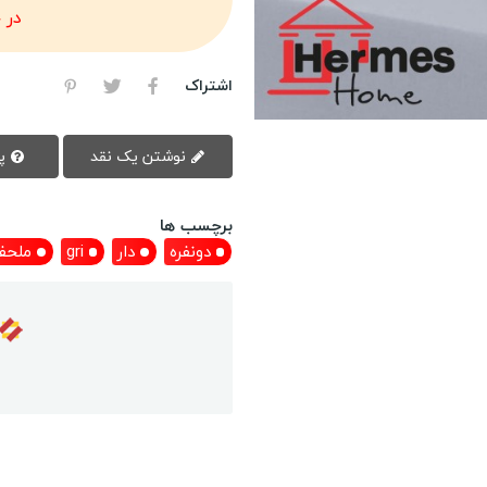
در 
اشتراک
نوشتن یک نقد
پرسش سوال
برچسب ها
دونفره
دار
gri
ملحف