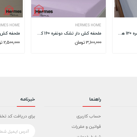
RMES HOME
HERMES HOME
ملحفه کش دار تشک یکنفره 120 هرمس HERMES رنگ: GRI
ملحفه کش دار تشک دونفره 160 کویین هرمس HERMES...
3,100,000 تومان
2,500,000 تومان
راهنما
خبرنامه
حساب کاربری
برای دریافت کد تخف
قوانین و مقررات
شرایط خدمات