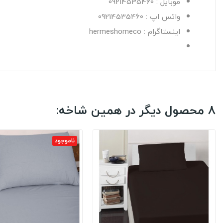
موبایل : 09214535460
واتس اپ : 09214535460
اینستاگرام : hermeshomeco
8 محصول دیگر در همین شاخه:
ناموجود