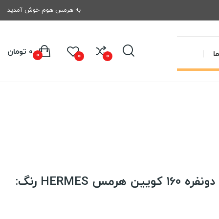
به هرمس هوم خوش آمدید
0 تومان
ا
0
0
0
ملحفه کش دار تشک دونفره 160 کویین هرمس HERMES رنگ: