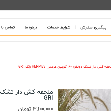
پیگیری سفارش
شرایط خدمات
درباره ما
تماس با م
ه کش دار تشک دونفره 160 کویین هرمس HERMES رنگ: GRI
GRI
3,100,000 تومان