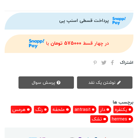
پرداخت قسطی اسنپ پی
در چهار قسط
575000 تومان
با
اشتراک
نوشتن یک نقد
پرسش سوال
برچسب ها
یکنفره
دار
antrasit
ملحفه
رنگ
هرمس
hermes
تشک