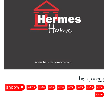
برچسب ها
%shop
0044
005
001
004
002
007
003
006
0060