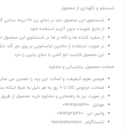
شستشو و نگهداری از محصول
شستشوی این محصول باید در دمای زیر 30 درجه سانتی گراد صورت گیرد.
از مایع شوینده بدون آنزیم استفاده شود.
از سفید کننده ها و لکه بر ها در شستشوی این محصول اصل
در صورت استفاده از ماشین لباسشویی بر روی دور کُند تنظی
این محصول قابلیت اتو کشی با دمای پایین را دارد.
ضمانت محصول، پشتیبانی و مشاوره
هرمس هوم کیفیفت و اصالت این برند را تضمین می نماید
ضمانت مرجوعی کالا تا 7 روز به هر دلیل به شرط اینکه بسته بندی اصلی کالا آسیب نبیند و از محتویات آن استفاده نشده باشد.
در صورت نیز به راهنمایی و مشاوره خرید محصول از طریق راه
موبایل : 09214535460
واتس اپ : 09214535460
اینستاگرام : hermeshomeco