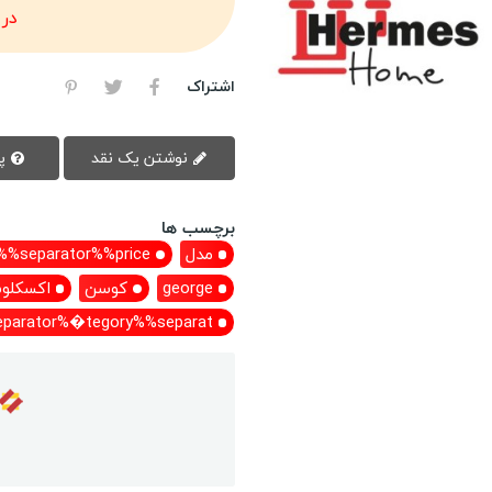
در
اشتراک
نوشتن یک نقد
پرسش سوال
برچسب ها
مدل
%separator%%price%
george
کوسن
اکسکلو
parator%�tegory%%separat