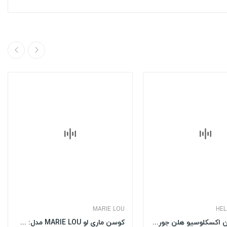
MARIE LOU
HEL
کوسن ساتن اکسکلوسیو هلن جورج HELEN GEORGE مدل:...
کوسن ماری لو MARIE LOU مدل: VISTA