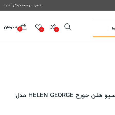
به هرمس هوم خوش آمدید
0 تومان
ا
0
0
0
کوسن ساتن اکسکلوسیو هلن جورج HELEN GEORGE مدل: