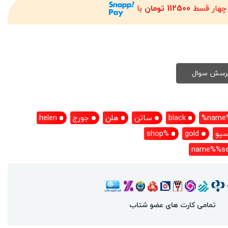
 چهار قسط
112500 تومان
با
name%
black
ساتن
هلن
جورج
helen
سیو
gold
%shop
name%%se
تمامی کارت های عضو شتاب