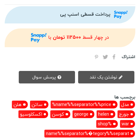
پرداخت قسطی اسنپ پی
در چهار قسط
112500 تومان
با
اشتراک
نوشتن یک نقد
پرسش سوال
برچسب ها
مدل
name%%separator%%price%
ساتن
هلن
جورج
helen
george
کوسن
اکسکلوسیو
%shop
war
name%%separator%�tegory%%separat