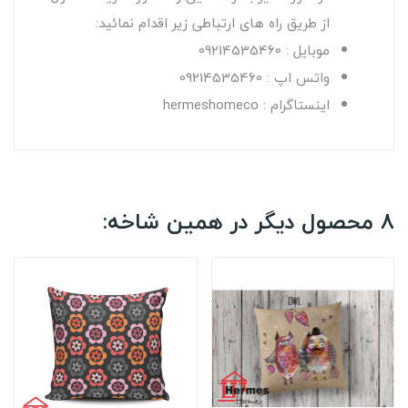
از طریق راه های ارتباطی زیر اقدام نمائید:
موبایل : 09214535460
واتس اپ : 09214535460
اینستاگرام : hermeshomeco
8 محصول دیگر در همین شاخه: