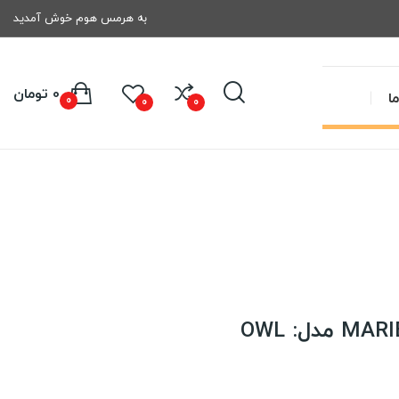
به هرمس هوم خوش آمدید
0 تومان
ا
0
0
0