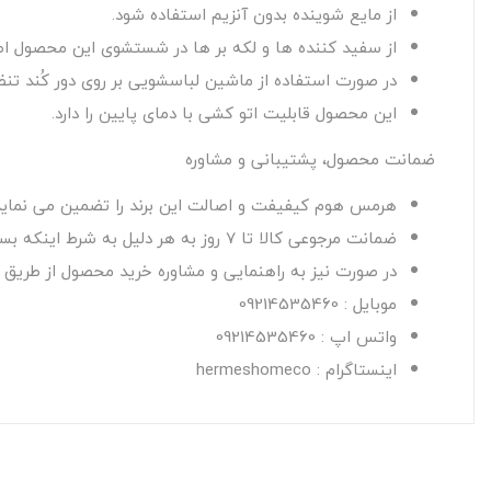
از مایع شوینده بدون آنزیم استفاده شود.
از سفید کننده ها و لکه بر ها در شستشوی این محصول اصل
در صورت استفاده از ماشین لباسشویی بر روی دور کُند تنظی
این محصول قابلیت اتو کشی با دمای پایین را دارد.
ضمانت محصول، پشتیبانی و مشاوره
هرمس هوم کیفیفت و اصالت این برند را تضمین می نماید
ضمانت مرجوعی کالا تا 7 روز به هر دلیل به شرط اینکه بسته بندی اصلی کالا آسیب نبیند و از محتویات آن استفاده نشده باشد.
در صورت نیز به راهنمایی و مشاوره خرید محصول از طریق راه
موبایل : 09214535460
واتس اپ : 09214535460
اینستاگرام : hermeshomeco