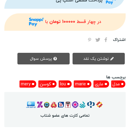
پرداخت قسطی اسنپ پی
در چهار قسط
100000 تومان
با
اشتراک
نوشتن یک نقد
پرسش سوال
برچسب ها
مدل
ماری
marie
lou
کوسن
mery
تمامی کارت های عضو شتاب