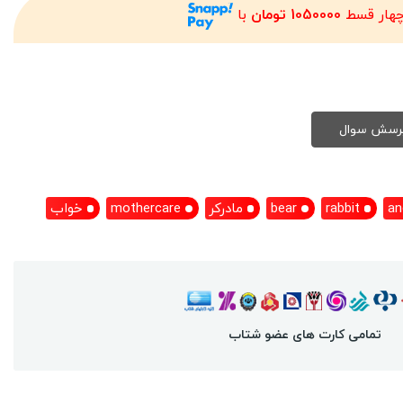
چهار قسط
1050000 تومان
با
an
rabbit
bear
مادرکر
mothercare
خواب
تمامی کارت های عضو شتاب