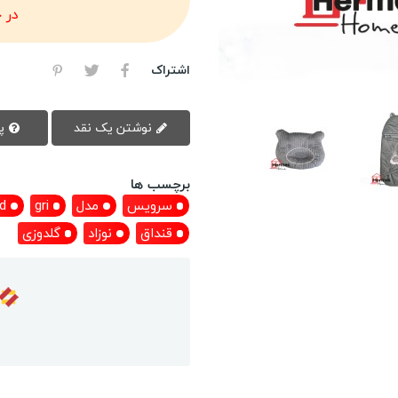
در 
اشتراک
نوشتن یک نقد
پرسش سوال
برچسب ها
سرویس
مدل
gri
d
قنداق
نوزاد
گلدوزی