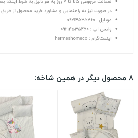
ضمانت مرجوعی کالا تا 7 روز به هر دلیل به شرط اینکه بسته بندی اصلی کالا آسیب نبیند و از محتویات آن استفاده نشده باشد.
در صورت نیز به راهنمایی و مشاوره خرید محصول از طریق راه
موبایل : 09214535460
واتس اپ : 09214535460
اینستاگرام : hermeshomeco
8 محصول دیگر در همین شاخه: