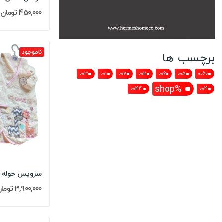
450,000 تومان
ناموجود
برچسب ها
003
001
007
002
006
005
0060
%shop
0044
004
3,900,000 تومان