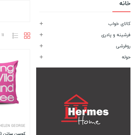
خانه
کالای خواب

فرشینه و پادری
11 محصول وجود دارد

روفرشی

حوله

HELEN GEORGE