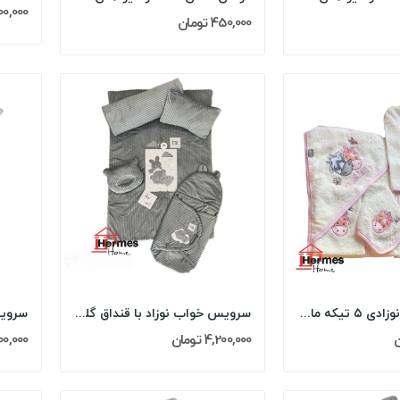
3,900,000
450,000 تومان
سرویس حوله نوزادی ۵ تیکه مادرکر MOTHERCARE مدل:...
سرویس خواب نوزاد با قنداق گلدوزی مادرکر...
4,200,000 تومان
4,200,000