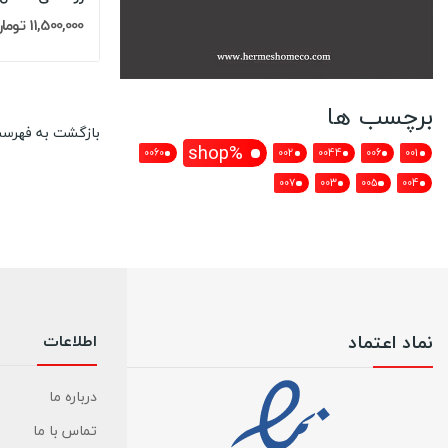
11,500,000 تومان
برچسب ها
بازگشت به فهرس
%shop
0060
002
0044
006
001
007
003
005
004
نماد اعتماد
اطلاعات
درباره ما
تماس با ما