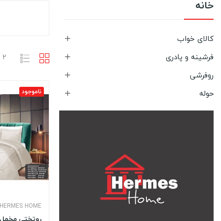
خانه
کالای خواب

فرشینه و پادری
2 محصول وجود دارد

روفرشی

ناموجود
حوله

HERMES HOME