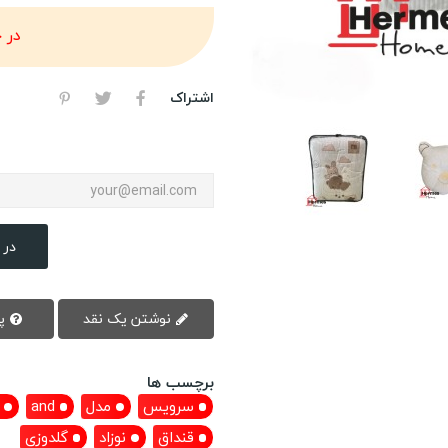
در 
اشتراک
در 
نوشتن یک نقد
پرسش سوال
برچسب ها
سرویس
مدل
and
قنداق
نوزاد
گلدوزی