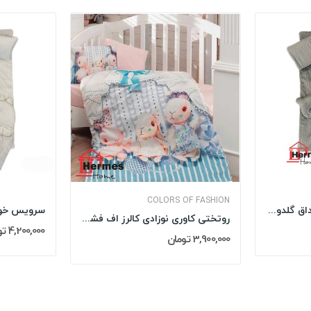
COLORS OF FASHION
سرویس خواب نوزاد با قنداق گلدوزی مادرکر...
روتختی کاوری نوزادی کالرز اف فشن COLORS OF...
4,200,000 تومان
3,900,000 تومان