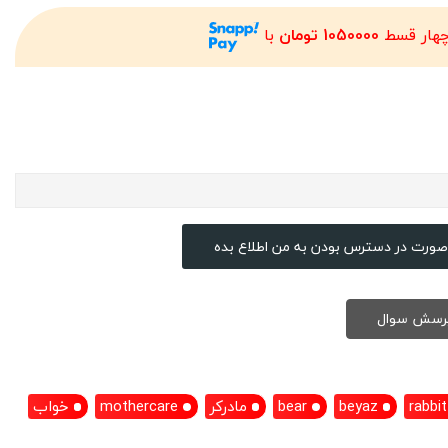
چهار قسط
1050000 تومان
با
صورت در دسترس بودن به من اطلاع بده
rabbit
beyaz
bear
مادرکر
mothercare
خواب