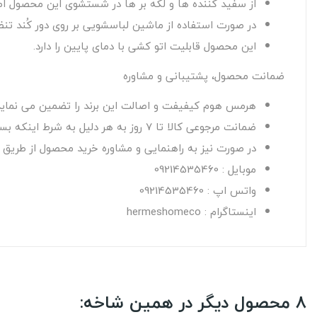
از سفید کننده ها و لکه بر ها در شستشوی این محصول اصل
در صورت استفاده از ماشین لباسشویی بر روی دور کُند تن
این محصول قابلیت اتو کشی با دمای پایین را دارد.
ضمانت محصول، پشتیبانی و مشاوره
هرمس هوم کیفیفت و اصالت این برند را تضمین می نماید
ضمانت مرجوعی کالا تا 7 روز به هر دلیل به شرط اینکه بسته بندی اصلی کالا آسیب نبیند و از محتویات آن استفاده نشده باشد.
در صورت نیز به راهنمایی و مشاوره خرید محصول از طریق راه
موبایل : 09214535460
واتس اپ : 09214535460
اینستاگرام : hermeshomeco
8 محصول دیگر در همین شاخه: