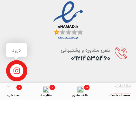
تلفن مشاوره و پشتیبانی
درود
09214535460
اطلاعات

0
0
0
صفحه نخست
علاقه مندی
مقایسه
سبد خرید
راهنما

خبرنامه