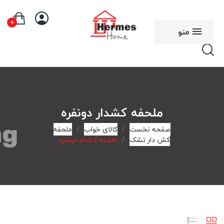
0
منو
ملحفه کشدار دونفره
صفحه نخست
کالای خواب
ملحفه
کش دار تشک
ملحفه کشدار دونفره