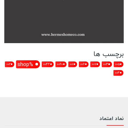
برچسب ها
%shop
002
0044
0060
001
006
007
003
005
004
نماد اعتماد