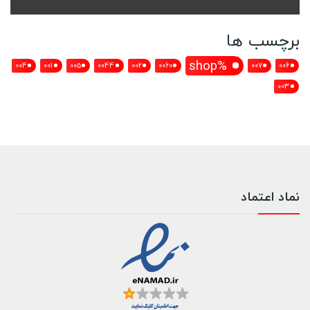
برچسب ها
%shop
004
001
005
0044
002
0060
007
006
003
نماد اعتماد