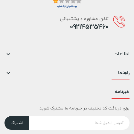
تلفن مشاوره و پشتیبانی
09214535460
اطلاعات

راهنما

خبرنامه
برای دریافت کد تخفیف در خبرنامه ما مشترک شوید
اشتراک