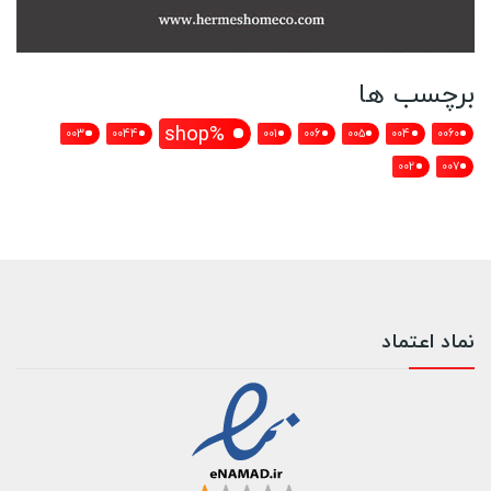
برچسب ها
%shop
003
0044
001
006
005
004
0060
002
007
نماد اعتماد