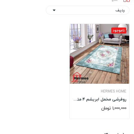
ردیف

ناموجود
HERMES HOME
روفرشی مخمل ابریشم ۴ متری هرمس HERMES مدل: 0044
1,000,000 تومان