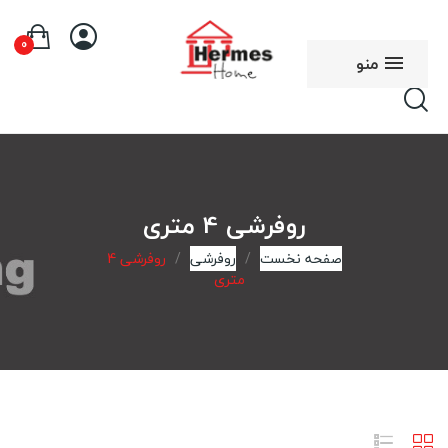
0
منو
روفرشی 4 متری
صفحه نخست
روفرشی
روفرشی 4
متری