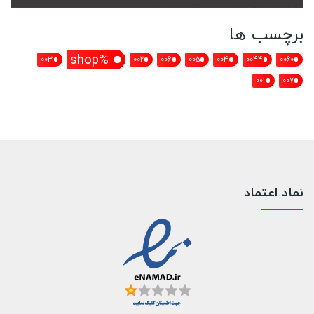
برچسب ها
%shop
003
002
006
005
004
0044
0060
001
007
نماد اعتماد