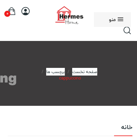
0
منو
صفحه نخست
برچسب ها
cappuccino
خانه