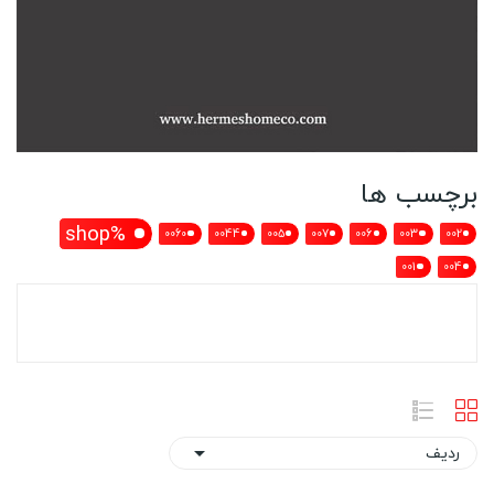
برچسب ها
%shop
0060
0044
005
007
006
003
002
001
004
برچسب : cappuccino
ردیف
