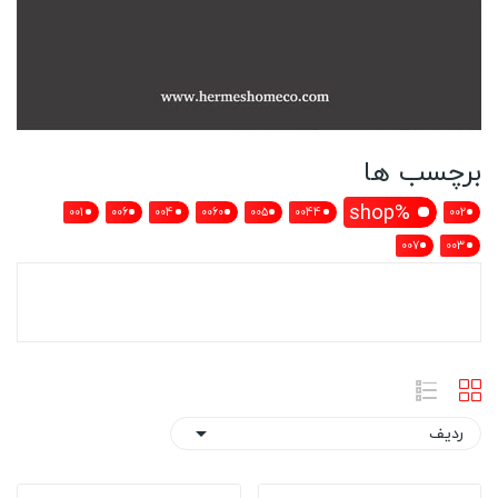
برچسب ها
%shop
001
006
004
0060
005
0044
002
007
003
برچسب : dila
ردیف
