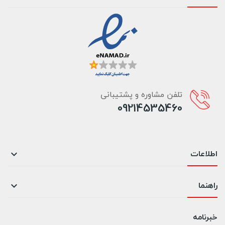
تلفن مشاوره و پشتیبانی
09214535460
اطلاعات

راهنما

خبرنامه