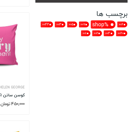
برچسب ها
%shop
0044
003
005
007
006
001
002
004
0060
HELEN GEORGE
450,000 تومان