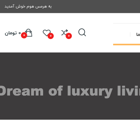
به هرمس هوم خوش آمدید
0 تومان
ا
0
0
0