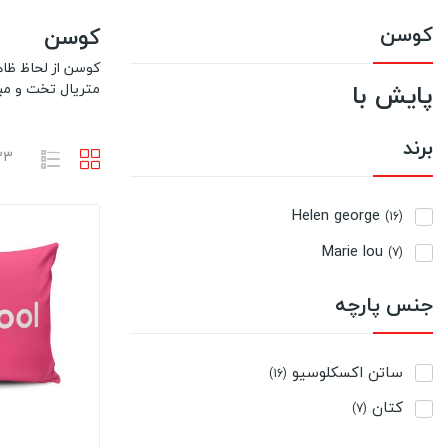
کوسن
کوسن
کوسن از لحاظ ظاهر
پایش با
متریال تخت و مب
برند
23 محصول وجود
Helen george
(16)
Marie lou
(7)
جنس پارچه
ساتن اکسکلوسیو
(16)
کتان
(7)